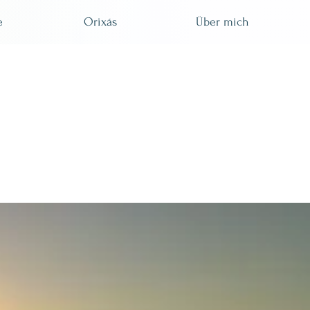
e
Orixás
Über mich
in Leben!