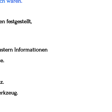
ch w
ären.
n festgestellt,
ustern Informationen
e.
z.
rkzeug.