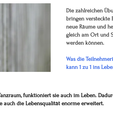
Die zahlreichen Ü
bringen versteckte 
neue Räume und hel
gleich am Ort und S
werden können.
Was die Teilnehmer
kann 1 zu 1 ins Leb
 Tanzraum,
funktioniert sie auch im Leben. Dadu
 auch die Lebensqualität enorme erweitert.