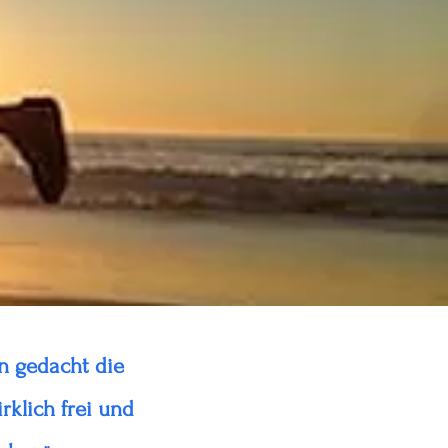
n gedacht die
rklich frei und