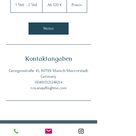
120
1 Std. - 2 Std.
1
Ab 120 €
Praxis
Euro
S
t
d
-
Weiter
2
S
t
d
.
Kontaktangaben
Georgenstraße 43, 80799 Munich-Maxvorstadt,
Germany
004915121248214
roxanajaffe@me.com
Therapiezentrum